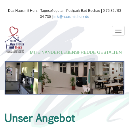
Direkt
Das Haus mit Herz - Tagespflege am Postpark Bad Buchau | 0 75 82 / 93
zum
34 730 |
info@haus-mit-herz.de
Inhalt
Toggl
navig
MITEINANDER LEBENSFREUDE GESTALTEN
Unser Angebot