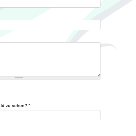
ild zu sehen?
*