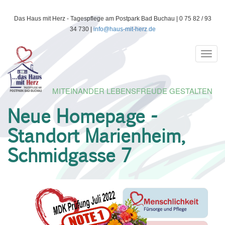
Direkt
Das Haus mit Herz - Tagespflege am Postpark Bad Buchau | 0 75 82 / 93
zum
34 730 |
info@haus-mit-herz.de
Inhalt
Toggl
navig
MITEINANDER LEBENSFREUDE GESTALTEN
Neue Homepage -
Standort Marienheim,
Schmidgasse 7